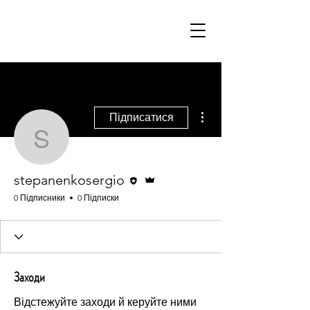
Svetlana Storcheus
Інші дії
Підписатися
stepanenkosergio
Редактор
Адмін
stepanenkosergio
0 Підписники
0 Підписки
Заходи
Відстежуйте заходи й керуйте ними