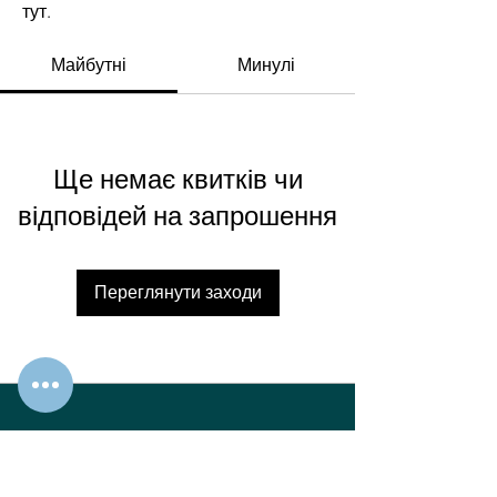
тут.
Майбутні
Минулі
Ще немає квитків чи
відповідей на запрошення
Переглянути заходи
Svetlana Storcheus
KVK
96271493