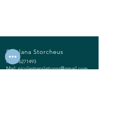
Svetlana Storcheus
KVK
96271493
Mail:
nicolastranslationss@gmail.com
WhatsApp:
+31643457317
ЗВ'ЯЗОК
© 2025 by Svetlana Storcheus.