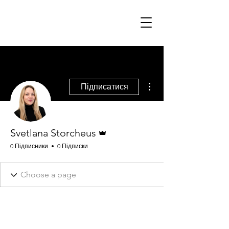
Svetlana Storcheus
Інші дії
Підписатися
Адмін
Svetlana Storcheus
0 Підписники
0 Підписки